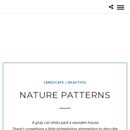
LANDSCAPE / BEAUTIFUL
NATURE PATTERNS
A gray cat slinks past a wooden house.
There’s something a little intimidating attempting to describe.